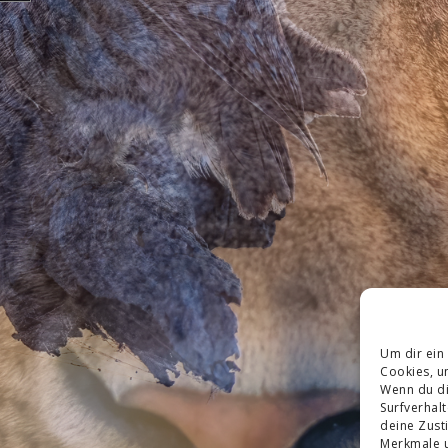
Um dir ein
Cookies, u
Wenn du di
Surfverhal
deine Zust
Merkmale u