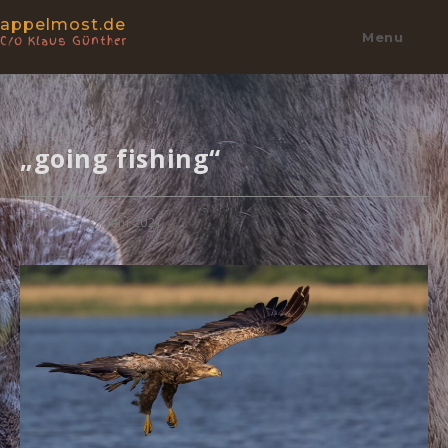
appelmost.de
Menu
C/o Klaus Günther
„going fishing“
admin
27. Juni 2021