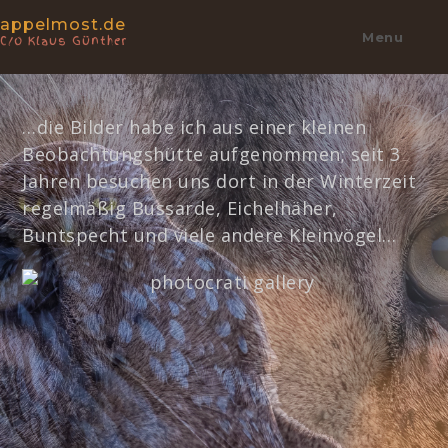
appelmost.de
Menu
C/o Klaus Günther
…die Bilder habe ich aus einer kleinen
Beobachtungshütte aufgenommen; seit 3
Jahren besuchen uns dort in der Winterzeit
regelmäßig Bussarde, Eichelhäher,
Buntspecht und viele andere Kleinvögel…