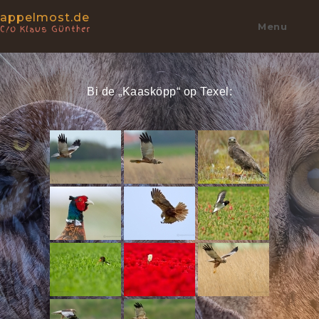
appelmost.de
Menu
C/o Klaus Günther
Bi de „Kaasköpp“ op Texel: