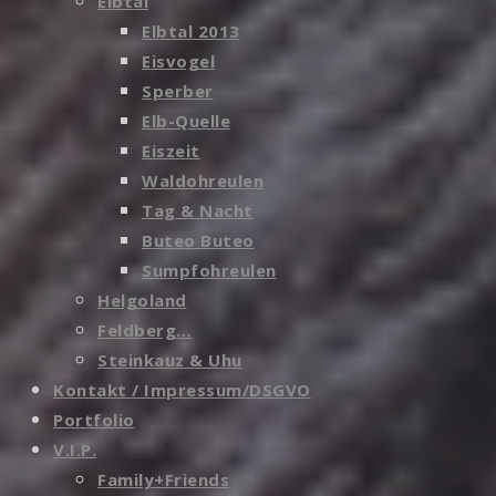
Elbtal
Elbtal 2013
Eisvogel
Sperber
Elb-Quelle
Eiszeit
Waldohreulen
Tag & Nacht
Buteo Buteo
Sumpfohreulen
Helgoland
Feldberg…
Steinkauz & Uhu
Kontakt / Impressum/DSGVO
Portfolio
V.I.P.
Family+Friends