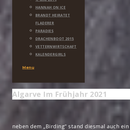
HANNAH ON ICE
BRANDT HEIRATET
FLADERER
PARADIES
DRACHENBOOT 2015
VETTERNWIRTSCHAFT
KALENDERGIRLS
Menu
Algarve Im Frühjahr 2021
neben dem „Birding“ stand diesmal auch ei