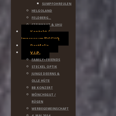
SUMPFOHREULEN
HELGOLAND
FELDBERG…
STEINKAUZ & UHU
Kontakt /
Impressum/DSGVO
Portfolio
V.I.P.
FAMILY+FRIENDS
STECKEL OPTIK
JUNGE DEERNS &
OLLE HÜTE
BB KONZERT
MÖNCHSGUT /
RÜGEN
WERBEGEMEINSCHAFT
4. MAI 2014