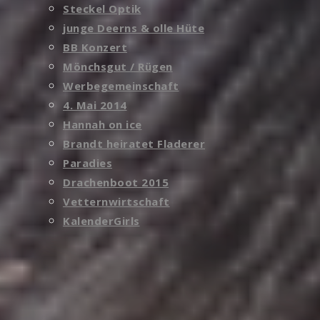
Steckel Optik
junge Deerns & olle Hüte
BB Konzert
Mönchsgut / Rügen
Werbegemeinschaft
4. Mai 2014
Hannah on ice
Brandt heiratet Fladerer
Paradies
Drachenboot 2015
Vetternwirtschaft
KalenderGirls