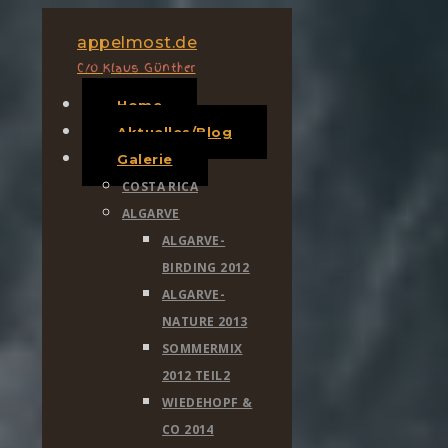
appelmost.de
C/o Klaus Günther
Home
Aktuelles/Blog
Galerie
COSTA RICA
ALGARVE
ALGARVE-
BIRDING 2012
ALGARVE-
NATURE 2013
SOMMERMIX
2012 TEIL2
WIEDEHOPF &
CO 2014