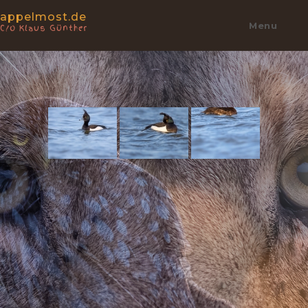
appelmost.de
Menu
C/o Klaus Günther