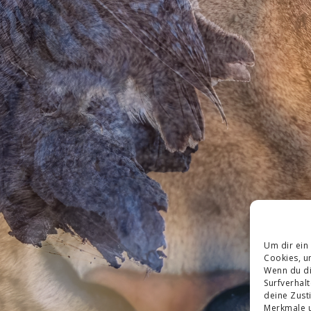
Um dir ein
Cookies, u
Wenn du di
Surfverhal
deine Zust
Merkmale u