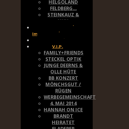
HELGOLAND
FELDBERG…
STEINKAUZ &
UHU
Kontakt /
Impressum/DSGVO
Portfolio
V.I.P.
FAMILY+FRIENDS
STECKEL OPTIK
JUNGE DEERNS &
OLLE HÜTE
BB KONZERT
MÖNCHSGUT /
RÜGEN
WERBEGEMEINSCHAFT
4. MAI 2014
HANNAH ON ICE
BRANDT
HEIRATET
FLADERER