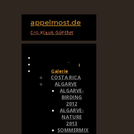
appelmost.de
C/o Klaus Günther
Home
Aktuelles/Blog
Galerie
COSTA RICA
ALGARVE
ALGARVE-
BIRDING
2012
ALGARVE-
NATURE
2013
SOMMERMIX