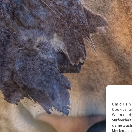
Um dir ein
Cookies, u
Wenn du di
Surfverhal
deine Zust
Merkmale u