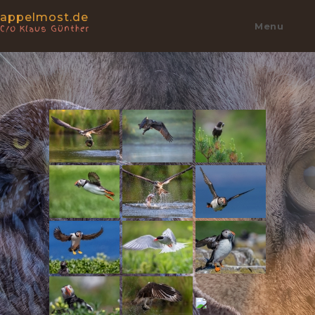
appelmost.de
Menu
C/o Klaus Günther