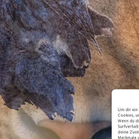
Um dir ein
Cookies, u
Wenn du di
Surfverhal
deine Zust
Merkmale u