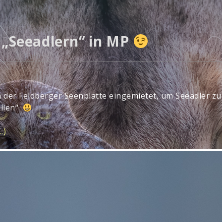
 „Seeadlern“ in MP
 der Feldberger Seenplatte eingemietet, um Seeadler zu 
allen“
…)